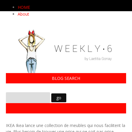
HOME
About
BLOG SEARCH
08032015
IKEA Ikea lance une collection de meubles qui nous facilitent la
vie. Plus besoin de trouver une prise qui ne soit pas prise