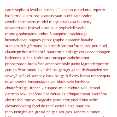
carré
sephora
lesfilles
sushis
CT
sablon
miraduma
repetto
bioderma
kusmi tea
scandinavian
outfit
tatelondon
cyrielle christiaens
model
marykatrantzou
burberry
drawbertson
festival
ootd
blue
sophiebillebrahe
monographieparis
ombre à paupière
lisaeldridge
kristinabazan
bagues
photographe
paradise
lipbalm
stan smith
bigfernand
bluetooth
lamourfou
butter
pèrenoël
claudiepierlot
médiacité
hautecime
collage
ceciliecopenhagen
ballerines
suède
littérature
musique
isabelmarant
photomaton
breakfast
artichoke
style junky
lagrandeépicerie
cuir
coiffeur
miam
DVF
thé
roughrugs
ganni
delfinadelettrez
envoyé spécial
serenity
kask
rouge à lèvres
hema
mannequin
nuxe
nowles
louvain-la-neuve
blakelively
birchbox
chiaraferragni
france 2
cuppins
mua
catbird
NYC
jbrand
ostrichpillow
lancôme
cosmétiques
éthique
travail
carréflou
chezrachel
tattoo
mugcake
pistoletoriginal
bikini
selfie
alexanderwang
fond de teint
cyrielle
size
papillons
theburninghouse
grazia
belges
bougies
sandro
durance