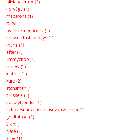
oliviapalermo (2)
norvège (1)
macarons (1)
rtl tvi (1)
overthekneeboots (1)
brusselsfashiondays (1)
marni (1)
after (1)
jimmychoo (1)
review (1)
leather (1)
kure (2)
stansmith (1)
brussels (2)
beautyblender (1)
6chosesquevousnesavezpassurmoi (1)
goldtattoo (1)
bikini (1)
ciaté (1)
aroe (1)