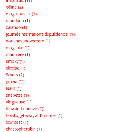
Inspiration (1)
céline (2)
magalipascal (1)
mandarin (1)
zalando (1)
journéeinternationaldupulldenoël (1)
dorianevanovereem (1)
mugcake (1)
marinière (1)
smoky (1)
clicclac (1)
Smets (2)
grazia (1)
Nails (1)
snapette (1)
vlogueuse (1)
louvain-la-neuve (1)
howtogetawaywithmurder (1)
low cost (1)
christopherobin (1)