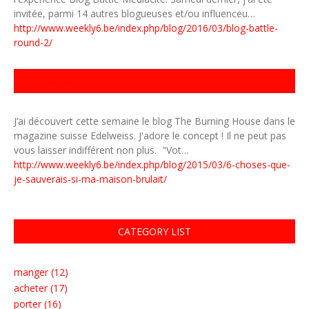
invitée, parmi 14 autres blogueuses et/ou influenceu…
http://www.weekly6.be/index.php/blog/2016/03/blog-battle-
round-2/
MA MAISON BRÛLE, QU'EST-CE QUE JE SAUVE ?
J’ai découvert cette semaine le blog The Burning House dans le
magazine suisse Edelweiss. J'adore le concept ! Il ne peut pas
vous laisser indifférent non plus. "Vot…
http://www.weekly6.be/index.php/blog/2015/03/6-choses-que-
je-sauverais-si-ma-maison-brulait/
CATEGORY LIST
manger (12)
acheter (17)
porter (16)