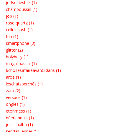
jeffselfiestick (1)
champoussin (1)
job (1)
rose quartz (1)
cellulesush (1)
fun (1)
smartphone (3)
glitter (2)
holybelly (1)
magalipascal (1)
6chosesàfaireavant30ans (1)
aroe (1)
leschatsperchés (1)
zara (2)
versace (1)
ongles (1)
etonmess (1)
néerlandais (1)
jessicaalba (1)
kendall jenner (1)