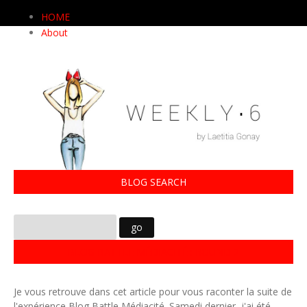
HOME
About
BLOG SEARCH
BLOG BATTLE MÉDIACITÉ : ROUND 2
Je vous retrouve dans cet article pour vous raconter la suite de
l'expérience Blog Battle Médiacité. Samedi dernier, j'ai été