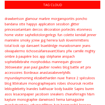
TAG CLOUD
drawbertson
glamour
marbre
morgansportès
poncho
bandana
otte
happys
application
sessibon
glitter
princessetamtam
dercos
décoration
porteclés
etonmess
home
visiter
sayhellotolongerlegs
fun
colette
kendall jenner
marinière
smoky
jcrew
jpg
herrera
lush
ilovemrmittens
total look
opi
dansaert
lisaeldridge
muradosmann
jeans
oliviapalermo
6chosesàfaireavant30ans
pfw
camille
mighty
ombre à paupière
bos
app
stéphanie anspach
sophiebillebrahe
morphodidus
mannequin
glossier
360sweater
jean paul gaultier
nowles
blog battle
art
prix
accessoires
Bordeaux
anastasiabeverlyhills
mysundaymorning
elizabetharden
nuxe
france 2
spéculoos
blog
littérature
monographieparis
robes
shourouk
recette
leblogdebetty
lnandes
balthazar
body bauble
Sapins
buren
asos
lesacenpapier
jacobsen
sneakers
chiaraferragni
h&m
kayture
monographie
darwinsect
hema
luimagazine
marykatrantzou
urbanoutfitters
hair
bonmarché
bronzer