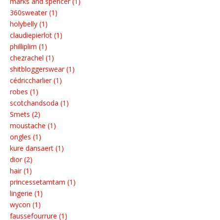
marks and spencer (1)
360sweater (1)
holybelly (1)
claudiepierlot (1)
philliplim (1)
chezrachel (1)
shitbloggerswear (1)
cédriccharlier (1)
robes (1)
scotchandsoda (1)
Smets (2)
moustache (1)
ongles (1)
kure dansaert (1)
dior (2)
hair (1)
princessetamtam (1)
lingerie (1)
wycon (1)
faussefourrure (1)