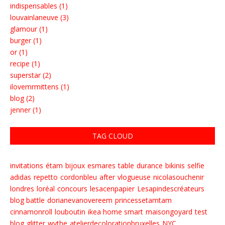
indispensables (1)
louvainlaneuve (3)
glamour (1)
burger (1)
or (1)
recipe (1)
superstar (2)
ilovemrmittens (1)
blog (2)
jenner (1)
TAG CLOUD
invitations
étam
bijoux
esmares
table
durance
bikinis
selfie
adidas
repetto
cordonbleu
after
vlogueuse
nicolasouchenir
londres
loréal
concours
lesacenpapier
Lesapindescréateurs
blog battle
dorianevanovereem
princessetamtam
cinnamonroll
louboutin
ikea home smart
maisongoyard
test
blog
glitter
wythe
atelierdecolorationbruxelles
NYC