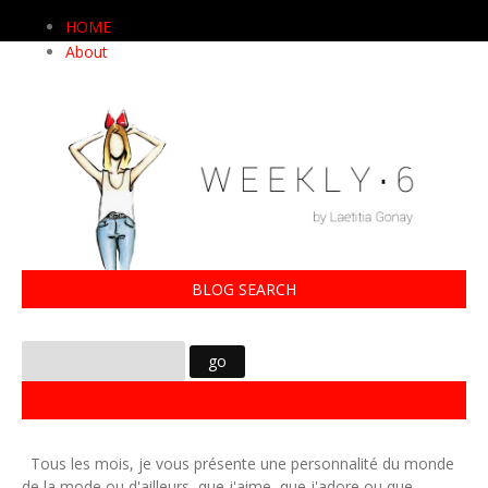
HOME
About
BLOG SEARCH
PORTRAIT : CYRIELLE CHRISTIAENS
Tous les mois, je vous présente une personnalité du monde
de la mode ou d'ailleurs, que j'aime, que j'adore ou que