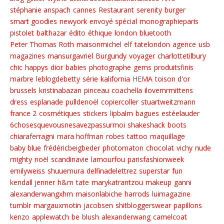
stéphanie anspach
cannes
Restaurant
serenity
burger
smart goodies
newyork
envoyé spécial
monographieparis
pistolet
balthazar
édito
éthique
london
bluetooth
Peter Thomas Roth
maisonmichel
elf
tatelondon
agence
usb
magazines
mansurgavriel
Burgundy
voyager
charlottetilbury
chic
happys
dior
babies
photographe
gems
produitsfinis
marbre
leblogdebetty
série
kalifornia
HEMA
toison d'or
brussels
kristinabazan
pinceau
coachella
ilovemrmittens
dress
esplanade
pulldenoël
copiercoller
stuartweitzmann
france 2
cosmétiques
stickers
lipbalm
bagues
estéelauder
6chosesquevousnesavezpassurmoi
shakeshack
boots
chiaraferragni
mara hoffman
robes
tattoo
maquillage
baby blue
frédéricbeigbeder
photomaton
chocolat
vichy
nude
mighty
noël
scandinavie
lamourfou
parisfashionweek
emilyweiss
shuuemura
delfinadelettrez
superstar
fun
kendall jenner
h&m
tate
marykatrantzou
makeup
ganni
alexanderwangxhm
maisonlabiche
harrods
luimagazine
tumblr
margauxmotin
jacobsen
shitbloggerswear
papillons
kenzo
applewatch
be
blush
alexanderwang
camelcoat