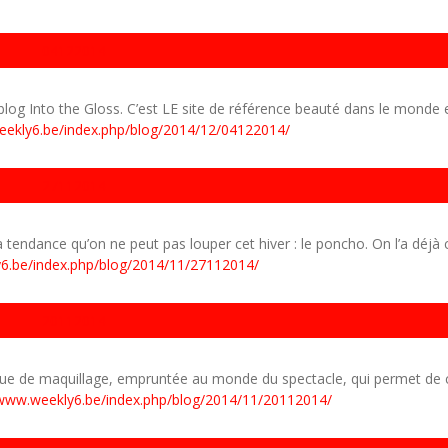
04122014
 blog Into the Gloss. C’est LE site de référence beauté dans le monde e
eekly6.be/index.php/blog/2014/12/04122014/
27112014
tendance qu’on ne peut pas louper cet hiver : le poncho. On l’a déjà 
y6.be/index.php/blog/2014/11/27112014/
20112014
ique de maquillage, empruntée au monde du spectacle, qui permet de 
/www.weekly6.be/index.php/blog/2014/11/20112014/