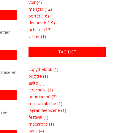
voir (4)
manger (12)
porter (16)
découvrir (19)
acheter (17)
ntier.
visiter (1)
TAG LIST
copythelook (1)
croisé en
brigitte (1)
aalto (1)
coachella (1)
bonmarché (2)
maisonlabiche (1)
lagrandeépicerie (1)
créer
festival (1)
macarons (1)
paris (4)