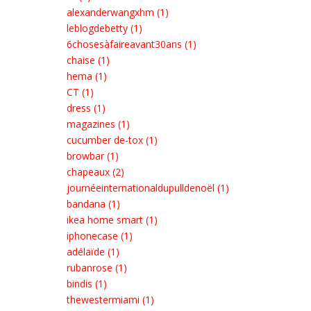
alexanderwangxhm (1)
leblogdebetty (1)
6chosesàfaireavant30ans (1)
chaise (1)
hema (1)
CT (1)
dress (1)
magazines (1)
cucumber de-tox (1)
browbar (1)
chapeaux (2)
journéeinternationaldupulldenoël (1)
bandana (1)
ikea home smart (1)
iphonecase (1)
adélaïde (1)
rubanrose (1)
bindis (1)
thewestermiami (1)