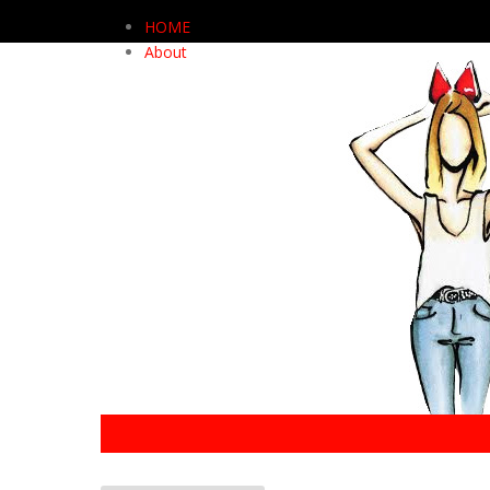
HOME
About