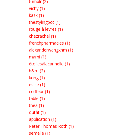
tumblr (2)
vichy (1)
kask (1)
thestylingpot (1)
rouge à lèvres (1)
chezrachel (1)
frenchpharmacies (1)
alexanderwangxhm (1)
marni (1)
étoilesàlacannelle (1)
h&m (2)
kong (1)
essie (1)
coiffeur (1)
table (1)
théa (1)
outfit (1)
application (1)
Peter Thomas Roth (1)
semelle (1)