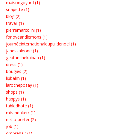
maisongoyard (1)
snapette (1)
blog (2)
travail (1)
pierremarcolini (1)
forloveandlemons (1)
journéeinternationaldupulldenoël (1)
janessaleone (1)
geatanchekaiban (1)
dress (1)
bougies (2)
lipbalm (1)
larocheposay (1)
shops (1)
happys (1)
tabledhote (1)
mirandakerr (1)
net-à-porter (2)
job (1)
ombréhair (1)