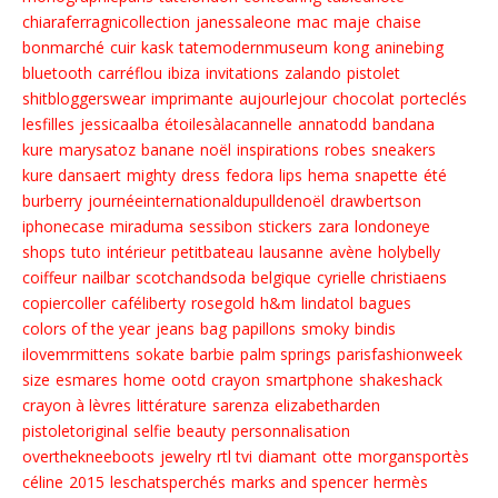
chiaraferragnicollection
janessaleone
mac
maje
chaise
bonmarché
cuir
kask
tatemodernmuseum
kong
aninebing
bluetooth
carréflou
ibiza
invitations
zalando
pistolet
shitbloggerswear
imprimante
aujourlejour
chocolat
porteclés
lesfilles
jessicaalba
étoilesàlacannelle
annatodd
bandana
kure
marysatoz
banane
noël
inspirations
robes
sneakers
kure dansaert
mighty
dress
fedora
lips
hema
snapette
été
burberry
journéeinternationaldupulldenoël
drawbertson
iphonecase
miraduma
sessibon
stickers
zara
londoneye
shops
tuto
intérieur
petitbateau
lausanne
avène
holybelly
coiffeur
nailbar
scotchandsoda
belgique
cyrielle christiaens
copiercoller
caféliberty
rosegold
h&m
lindatol
bagues
colors of the year
jeans
bag
papillons
smoky
bindis
ilovemrmittens
sokate
barbie
palm springs
parisfashionweek
size
esmares
home
ootd
crayon
smartphone
shakeshack
crayon à lèvres
littérature
sarenza
elizabetharden
pistoletoriginal
selfie
beauty
personnalisation
overthekneeboots
jewelry
rtl tvi
diamant
otte
morgansportès
céline
2015
leschatsperchés
marks and spencer
hermès