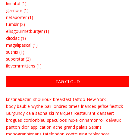
lindatol (1)
glamour (1)
netàporter (1)
tumblr (2)
ellisgourmetburger (1)
clicclac (1)
magalipascal (1)
sushis (1)
superstar (2)
ilovemrmittens (1)
TAG CLOUD
kristinabazan
shourouk
breakfast
tattoo
New York
body bauble
wythe
bali
londres
times
lnandes
jeffselfiestick
Burgundy
cala saona
ski
marques
Restaurant
dansaert
brogues
cordonbleu
spéculoos
nuxe
cinnamonroll
delvaux
panton
dior
application
acne
grand palais
Sapins
monographieparis
tatelondon
contouring
tabledhote