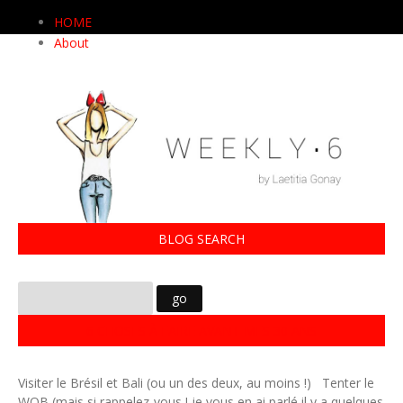
HOME
About
BLOG SEARCH
6 CHOSES À FAIRE AVANT MES 30 ANS
Visiter le Brésil et Bali (ou un des deux, au moins !) Tenter le
WOB (mais si rappelez-vous ! je vous en ai parlé il y a quelques