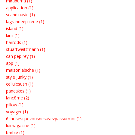
miraduma (1)
application (1)
scandinavie (1)
lagrandeépicerie (1)
island (1)
kinii (1)
harrods (1)
stuartweitzmann (1)
can pep rey (1)
app (1)
maisonlabiche (1)
style junky (1)
cellulesush (1)
pancakes (1)
lancôme (2)
pillow (1)
voyager (1)
6chosesquevousnesavezpassurmoi (1)
luimagazine (1)
barbie (1)