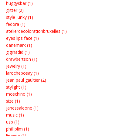
huggysbar (1)
glitter (2)
style junky (1)
fedora (1)
atelierdecolorationbruxelles (1)
eyes lips face (1)
danemark (1)
gigihadid (1)
drawbertson (1)
jewelry (1)
larocheposay (1)
jean paul gaultier (2)
stylight (1)
moschino (1)
size (1)
janessaleone (1)
music (1)
usb (1)
philliplim (1)
lingerie (1)