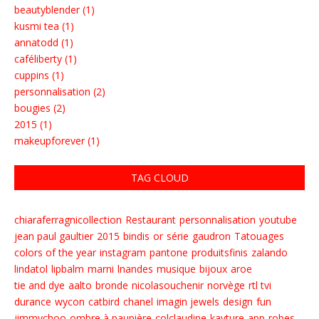
beautyblender (1)
kusmi tea (1)
annatodd (1)
caféliberty (1)
cuppins (1)
personnalisation (2)
bougies (2)
2015 (1)
makeupforever (1)
TAG CLOUD
chiaraferragnicollection
Restaurant
personnalisation
youtube
jean paul gaultier
2015
bindis
or
série
gaudron
Tatouages
colors of the year
instagram
pantone
produitsfinis
zalando
lindatol
lipbalm
marni
lnandes
musique
bijoux
aroe
tie and dye
aalto
bronde
nicolasouchenir
norvège
rtl tvi
durance
wycon
catbird
chanel
imagin jewels
design
fun
jimmychoo
ombre à paupière
colclaudine
kayture
app
robes