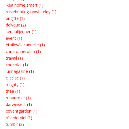
ikea home smart (1)
rosiehuntingtonwhiteley (1)
brigitte (1)
delvaux (2)
kendalljenner (1)
event (1)
étoilesàlacannelle (1)
christopherobin (1)
travail (1)
chocolat (1)
luimagazine (1)
clicclac (1)
mighty (1)
théa (1)
rubanrose (1)
darwinsect (1)
coventgarden (1)
rêvedemiel (1)
tumblr (2)