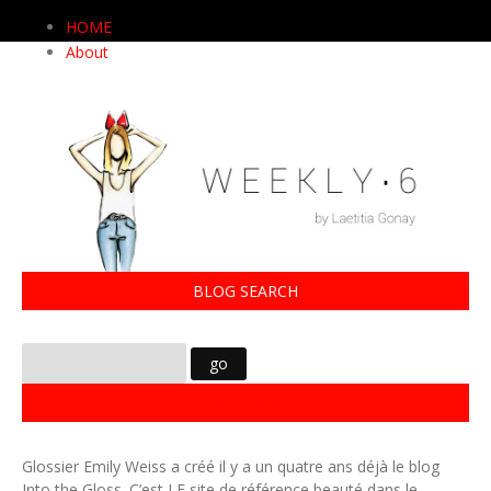
HOME
About
BLOG SEARCH
04122014
Glossier Emily Weiss a créé il y a un quatre ans déjà le blog
Into the Gloss. C’est LE site de référence beauté dans le