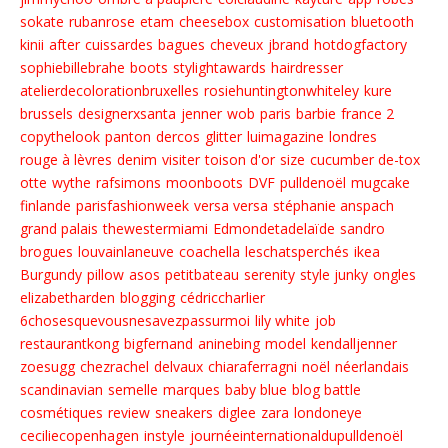
sokate
rubanrose
etam
cheesebox
customisation
bluetooth
kinii
after
cuissardes
bagues
cheveux
jbrand
hotdogfactory
sophiebillebrahe
boots
stylightawards
hairdresser
atelierdecolorationbruxelles
rosiehuntingtonwhiteley
kure
brussels
designerxsanta
jenner
wob
paris
barbie
france 2
copythelook
panton
dercos
glitter
luimagazine
londres
rouge à lèvres
denim
visiter
toison d'or
size
cucumber de-tox
otte
wythe
rafsimons
moonboots
DVF
pulldenoël
mugcake
finlande
parisfashionweek
versa versa
stéphanie anspach
grand palais
thewestermiami
Edmondetadelaïde
sandro
brogues
louvainlaneuve
coachella
leschatsperchés
ikea
Burgundy
pillow
asos
petitbateau
serenity
style junky
ongles
elizabetharden
blogging
cédriccharlier
6chosesquevousnesavezpassurmoi
lily white
job
restaurantkong
bigfernand
aninebing
model
kendalljenner
zoesugg
chezrachel
delvaux
chiaraferragni
noël
néerlandais
scandinavian
semelle
marques
baby blue
blog battle
cosmétiques
review
sneakers
diglee
zara
londoneye
ceciliecopenhagen
instyle
journéeinternationaldupulldenoël