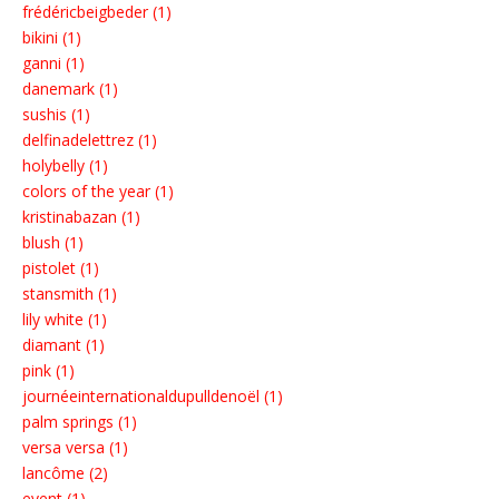
frédéricbeigbeder (1)
bikini (1)
ganni (1)
danemark (1)
sushis (1)
delfinadelettrez (1)
holybelly (1)
colors of the year (1)
kristinabazan (1)
blush (1)
pistolet (1)
stansmith (1)
lily white (1)
diamant (1)
pink (1)
journéeinternationaldupulldenoël (1)
palm springs (1)
versa versa (1)
lancôme (2)
event (1)