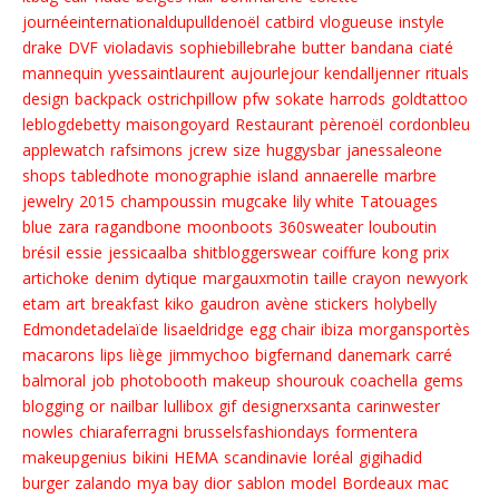
journéeinternationaldupulldenoël
catbird
vlogueuse
instyle
drake
DVF
violadavis
sophiebillebrahe
butter
bandana
ciaté
mannequin
yvessaintlaurent
aujourlejour
kendalljenner
rituals
design
backpack
ostrichpillow
pfw
sokate
harrods
goldtattoo
leblogdebetty
maisongoyard
Restaurant
pèrenoël
cordonbleu
applewatch
rafsimons
jcrew
size
huggysbar
janessaleone
shops
tabledhote
monographie
island
annaerelle
marbre
jewelry
2015
champoussin
mugcake
lily white
Tatouages
blue
zara
ragandbone
moonboots
360sweater
louboutin
brésil
essie
jessicaalba
shitbloggerswear
coiffure
kong
prix
artichoke
denim
dytique
margauxmotin
taille crayon
newyork
etam
art
breakfast
kiko
gaudron
avène
stickers
holybelly
Edmondetadelaïde
lisaeldridge
egg chair
ibiza
morgansportès
macarons
lips
liège
jimmychoo
bigfernand
danemark
carré
balmoral
job
photobooth
makeup
shourouk
coachella
gems
blogging
or
nailbar
lullibox
gif
designerxsanta
carinwester
nowles
chiaraferragni
brusselsfashiondays
formentera
makeupgenius
bikini
HEMA
scandinavie
loréal
gigihadid
burger
zalando
mya bay
dior
sablon
model
Bordeaux
mac