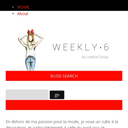
HOME
About
BLOG SEARCH
ESPRIT SCANDINAVE
En dehors de ma passion pour la mode, je voue un culte à la
décoration, et particulièrement à celle du nord (oui, le