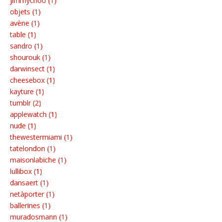
jimmychoo (1)
objets (1)
avène (1)
table (1)
sandro (1)
shourouk (1)
darwinsect (1)
cheesebox (1)
kayture (1)
tumblr (2)
applewatch (1)
nude (1)
thewestermiami (1)
tatelondon (1)
maisonlabiche (1)
lullibox (1)
dansaert (1)
netàporter (1)
ballerines (1)
muradosmann (1)