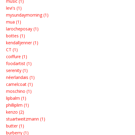
music (1)
levi's (1)
mysundaymorning (1)
mua (1)
larocheposay (1)
bottes (1)
kendalljenner (1)
CT (1)
coiffure (1)
foodartist (1)
serenity (1)
néerlandais (1)
camelcoat (1)
moschino (1)
lipbalm (1)
philliplim (1)
kenzo (2)
stuartweitzmann (1)
butter (1)
burberry (1)