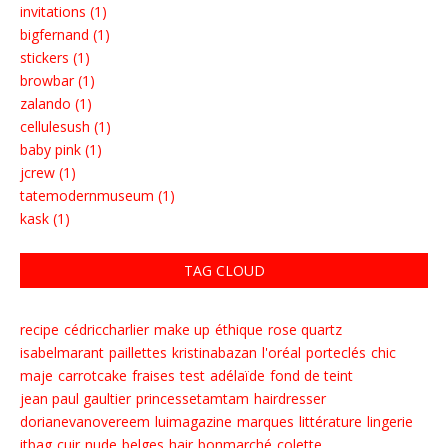
invitations (1)
bigfernand (1)
stickers (1)
browbar (1)
zalando (1)
cellulesush (1)
baby pink (1)
jcrew (1)
tatemodernmuseum (1)
kask (1)
TAG CLOUD
recipe
cédriccharlier
make up
éthique
rose quartz
isabelmarant
paillettes
kristinabazan
l'oréal
porteclés
chic
maje
carrotcake
fraises
test
adélaïde
fond de teint
jean paul gaultier
princessetamtam
hairdresser
dorianevanovereem
luimagazine
marques
littérature
lingerie
itbag
cuir
nude
belges
hair
bonmarché
colette