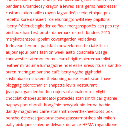
bandana
urbandecay
crayon à lèvres
zara
gems
hairdresser
customisation
taille crayon
lagrandeépicerie
éthique
prix
repetto
kure dansaert
rosiehuntingtonwhiteley
papillons
liberty
frédéricbeigbeder
coiffeur
morgansportès
can pep rey
birchbox
hair
test
boots
danemark
ostrich
londres
2015
marykatrantzou
lipbalm
coventgarden
violadavis
forloveandlemons
parisfashionweek
recette
ciaté
ibiza
aujourlejour
paris fashion week
aalto
coachella
visage
carinwester
tatemodernmuseum
brigitte
pierremarcolini
leather
miraduma
luimagazine
noël
essie
dress
rituals
sandro
buren
meringue
banane
caféliberty
wythe
gigihadid
kristinabazan
stickers
theburninghouse
esprit scandinave
blogging
cédriccharlier
snapette
levi's
Restaurant
jean paul gaultier
london
objets
oliviapalermo
stylight
chocolat
chapeaux
lindatol
porteclés
stan smith
calligraphie
happys
photobooth
bongénie
newyork
bioderma
barbie
dandy
magazines
carré
stansmith
overthekneeboots
box
poncho
6chosesquevousnesavezpassurmoi
ikea
ski
mikoh
baby pink
janessaleone
delvaux
durance
HEMA
ragandbone