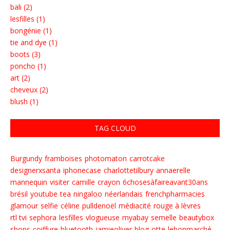
bali (2)
lesfilles (1)
bongénie (1)
tie and dye (1)
boots (3)
poncho (1)
art (2)
cheveux (2)
blush (1)
TAG CLOUD
Burgundy
framboises
photomaton
carrotcake
designerxsanta
iphonecase
charlottetilbury
annaerelle
mannequin
visiter
camille
crayon
6chosesàfaireavant30ans
brésil
youtube
tea
ningaloo
néerlandais
frenchpharmacies
glamour
selfie
céline
pulldenoël
médiacité
rouge à lèvres
rtl tvi
sephora
lesfilles
vlogueuse
myabay
semelle
beautybox
shops
coiffure
bluetooth
jamieoliver
blog
otte
lebonmarché