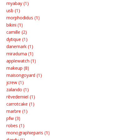
myabay (1)
usb (1)
morphodidus (1)
bikini (1)
camille (2)
dytique (1)
danemark (1)
miraduma (1)
applewatch (1)
makeup (8)
maisongoyard (1)
jcrew (1)
zalando (1)
rêvedemiel (1)
carrotcake (1)
marbre (1)
pfw (3)
robes (1)
monographieparis (1)
dandy (1)