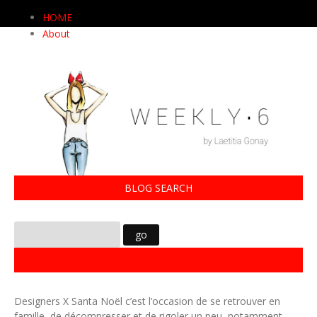
HOME
About
BLOG SEARCH
18122014
Designers X Santa Noël c’est l’occasion de se retrouver en
famille, de décompresser et de rigoler un peu, notamment