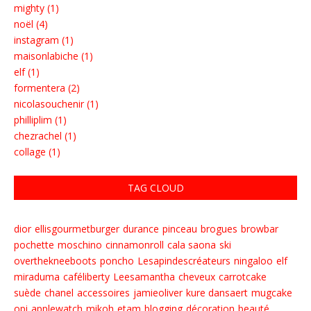
mighty (1)
noël (4)
instagram (1)
maisonlabiche (1)
elf (1)
formentera (2)
nicolasouchenir (1)
philliplim (1)
chezrachel (1)
collage (1)
TAG CLOUD
dior
ellisgourmetburger
durance
pinceau
brogues
browbar
pochette
moschino
cinnamonroll
cala saona
ski
overthekneeboots
poncho
Lesapindescréateurs
ningaloo
elf
miraduma
caféliberty
Leesamantha
cheveux
carrotcake
suède
chanel
accessoires
jamieoliver
kure dansaert
mugcake
opi
applewatch
mikoh
etam
blogging
décoration
beauté