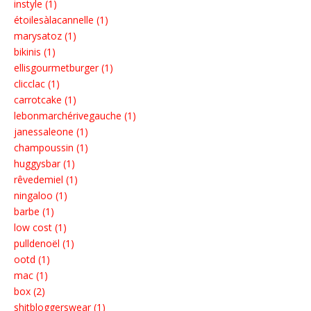
instyle (1)
étoilesàlacannelle (1)
marysatoz (1)
bikinis (1)
ellisgourmetburger (1)
clicclac (1)
carrotcake (1)
lebonmarchérivegauche (1)
janessaleone (1)
champoussin (1)
huggysbar (1)
rêvedemiel (1)
ningaloo (1)
barbe (1)
low cost (1)
pulldenoël (1)
ootd (1)
mac (1)
box (2)
shitbloggerswear (1)