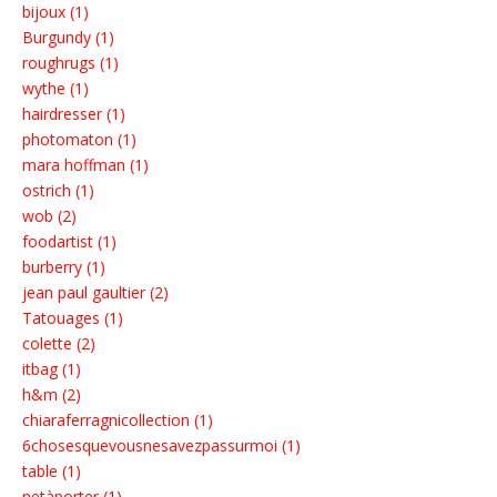
bijoux (1)
Burgundy (1)
roughrugs (1)
wythe (1)
hairdresser (1)
photomaton (1)
mara hoffman (1)
ostrich (1)
wob (2)
foodartist (1)
burberry (1)
jean paul gaultier (2)
Tatouages (1)
colette (2)
itbag (1)
h&m (2)
chiaraferragnicollection (1)
6chosesquevousnesavezpassurmoi (1)
table (1)
netàporter (1)