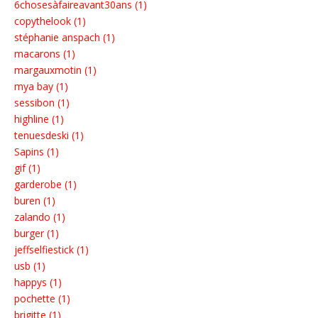
6chosesàfaireavant30ans (1)
copythelook (1)
stéphanie anspach (1)
macarons (1)
margauxmotin (1)
mya bay (1)
sessibon (1)
highline (1)
tenuesdeski (1)
Sapins (1)
gif (1)
garderobe (1)
buren (1)
zalando (1)
burger (1)
jeffselfiestick (1)
usb (1)
happys (1)
pochette (1)
brigitte (1)