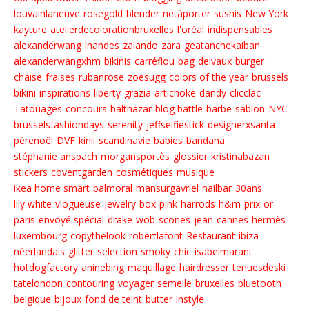
louvainlaneuve
rosegold
blender
netàporter
sushis
New York
kayture
atelierdecolorationbruxelles
l'oréal
indispensables
alexanderwang
lnandes
zalando
zara
geatanchekaiban
alexanderwangxhm
bikinis
carréflou
bag
delvaux
burger
chaise
fraises
rubanrose
zoesugg
colors of the year
brussels
bikini
inspirations
liberty
grazia
artichoke
dandy
clicclac
Tatouages
concours
balthazar
blog battle
barbe
sablon
NYC
brusselsfashiondays
serenity
jeffselfiestick
designerxsanta
pèrenoël
DVF
kinii
scandinavie
babies
bandana
stéphanie anspach
morgansportès
glossier
kristinabazan
stickers
coventgarden
cosmétiques
musique
ikea home smart
balmoral
mansurgavriel
nailbar
30ans
lily white
vlogueuse
jewelry
box
pink
harrods
h&m
prix
or
paris
envoyé spécial
drake
wob
scones
jean
cannes
hermès
luxembourg
copythelook
robertlafont
Restaurant
ibiza
néerlandais
glitter
selection
smoky
chic
isabelmarant
hotdogfactory
aninebing
maquillage
hairdresser
tenuesdeski
tatelondon
contouring
voyager
semelle
bruxelles
bluetooth
belgique
bijoux
fond de teint
butter
instyle