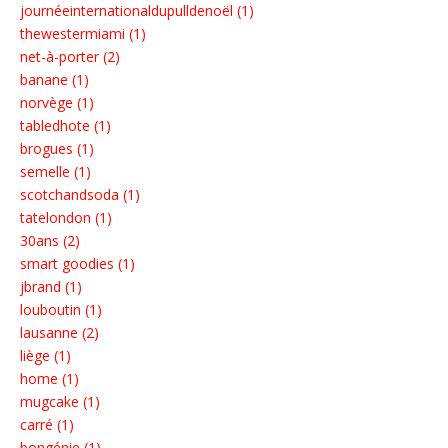
journéeinternationaldupulldenoël (1)
thewestermiami (1)
net-à-porter (2)
banane (1)
norvège (1)
tabledhote (1)
brogues (1)
semelle (1)
scotchandsoda (1)
tatelondon (1)
30ans (2)
smart goodies (1)
jbrand (1)
louboutin (1)
lausanne (2)
liège (1)
home (1)
mugcake (1)
carré (1)
bongénie (1)