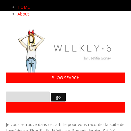
HOME
About
BLOG SEARCH
BLOG BATTLE MÉDIACITÉ : ROUND 2
Je vous retrouve dans cet article pour vous raconter la suite de
l'expérience Blog Battle Médiacité. Samedi dernier, j'ai été