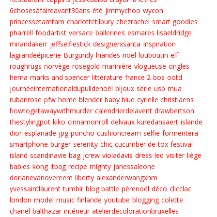
6chosesàfaireavant30ans
été
jimmychoo
wycon
princessetamtam
charlottetilbury
chezrachel
smart goodies
pharrell
foodartist
versace
ballerines
esmares
lisaeldridge
mirandakerr
jeffselfiestick
designerxsanta
Inspiration
lagrandeépicerie
Burgundy
lnandes
noël
louboutin
elf
roughrugs
norvège
rosegold
marinière
vlogueuse
ongles
hema
marks and spencer
littérature
france 2
bos
ootd
journéeinternationaldupulldenoël
bijoux
série
usb
mua
rubanrose
pfw
home
blender
baby blue
cyrielle christiaens
howtogetawaywithmurder
calendrierdelavent
drawbertson
thestylingpot
kiko
cinnamonroll
delvaux
kuredansaert
islande
dior
esplanade
jpg
poncho
cushioncream
selfie
formentera
smartphone
burger
serenity
chic
cucumber de-tox
festival
island
scandinavie
bag
jcrew
violadavis
dress
led
visiter
liège
babies
kong
itbag
recipe
mighty
janessaleone
dorianevanovereem
liberty
alexanderwangxhm
yvessaintlaurent
tumblr
blog battle
pèrenoël
déco
clicclac
london
model
music
finlande
youtube
blogging
colette
chanel
balthazar
intérieur
atelierdecolorationbruxelles