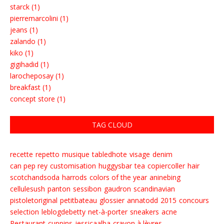
starck (1)
pierremarcolini (1)
jeans (1)
zalando (1)
kiko (1)
gigihadid (1)
larocheposay (1)
breakfast (1)
concept store (1)
TAG CLOUD
recette
repetto
musique
tabledhote
visage
denim
can pep rey
customisation
huggysbar
tea
copiercoller
hair
scotchandsoda
harrods
colors of the year
aninebing
cellulesush
panton
sessibon
gaudron
scandinavian
pistoletoriginal
petitbateau
glossier
annatodd
2015
concours
selection
leblogdebetty
net-à-porter
sneakers
acne
Restaurant
cuppins
jessicaalba
crayon à lèvres