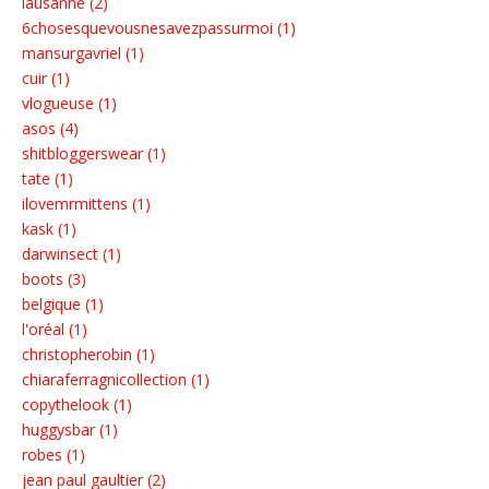
lausanne (2)
6chosesquevousnesavezpassurmoi (1)
mansurgavriel (1)
cuir (1)
vlogueuse (1)
asos (4)
shitbloggerswear (1)
tate (1)
ilovemrmittens (1)
kask (1)
darwinsect (1)
boots (3)
belgique (1)
l'oréal (1)
christopherobin (1)
chiaraferragnicollection (1)
copythelook (1)
huggysbar (1)
robes (1)
jean paul gaultier (2)