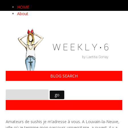
HOME
About
BLOG SEARCH
07112014
Amateurs de sushis je m’adresse à vous. A Louvain-la-Neuve,
ville où je termine mon parcours universitaire, a ouvert, il y a