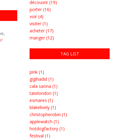
découvrir (19)
porter (16)
voir (4)
visiter (1)
acheter (17)
ne,
manger (12)
e/
TAG LIST
pink (1)
gigihadid (1)
cala saona (1)
tatelondon (1)
esmares (1)
blakelively (1)
christopherobin (1)
applewatch (1)
hotdogfactory (1)
festival (1)