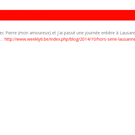
ORS SÉRIE : LAUSANNE
vec Pierre (mon amoureux) et j'ai passé une journée entière à Lausan
ne…
http://www.weekly6.be/index.php/blog/2014/10/hors-serie-lausann