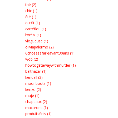
thé (2)
chic (1)
été (1)
outfit (1)
carréflou (1)
l'oréal (1)
vlogueuse (1)
oliviapalermo (2)
6chosesàfaireavant30ans (1)
wob (2)
howtogetawaywithmurder (1)
balthazar (1)
kendall (2)
moonboots (1)
kenzo (2)
maje (1)
chapeaux (2)
macarons (1)
produitsfinis (1)