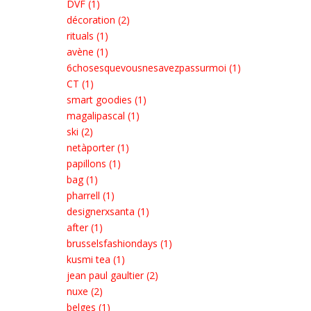
DVF (1)
décoration (2)
rituals (1)
avène (1)
6chosesquevousnesavezpassurmoi (1)
CT (1)
smart goodies (1)
magalipascal (1)
ski (2)
netàporter (1)
papillons (1)
bag (1)
pharrell (1)
designerxsanta (1)
after (1)
brusselsfashiondays (1)
kusmi tea (1)
jean paul gaultier (2)
nuxe (2)
belges (1)