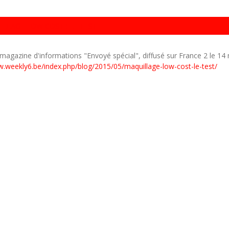
LLAGE LOW COST : LE TEST
u magazine d'informations "Envoyé spécial", diffusé sur France 2 le 14
w.weekly6.be/index.php/blog/2015/05/maquillage-low-cost-le-test/