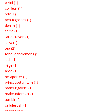
bikini (1)
coiffeur (1)
prix (1)
beauxgosses (1)
denim (1)
selfie (1)
taille crayon (1)
ibiza (1)
tea (2)
forloveandlemons (1)
lush (1)
liège (1)
aroe (1)
netàporter (1)
princessetamtam (1)
mansurgavriel (1)
makeupforever (1)
tumblr (2)
cellulesush (1)
coachella (1)