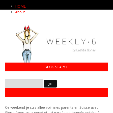
HOME
About
BLOG SEARCH
HORS SÉRIE : LAUSANNE
Ce weekend je suis allée voir mes parents en Suisse avec
Pierre (mon amoureux) et j'ai passé une journée entière à