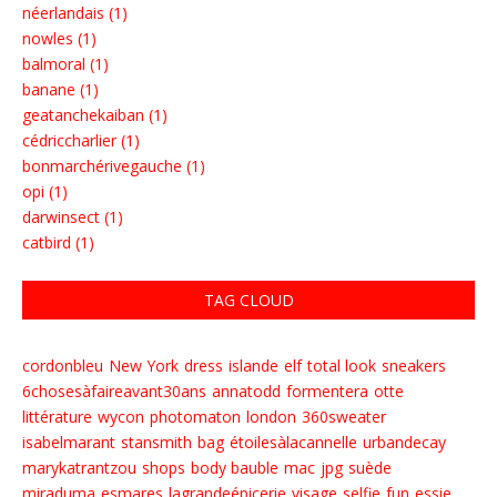
néerlandais (1)
nowles (1)
balmoral (1)
banane (1)
geatanchekaiban (1)
cédriccharlier (1)
bonmarchérivegauche (1)
opi (1)
darwinsect (1)
catbird (1)
TAG CLOUD
cordonbleu
New York
dress
islande
elf
total look
sneakers
6chosesàfaireavant30ans
annatodd
formentera
otte
littérature
wycon
photomaton
london
360sweater
isabelmarant
stansmith
bag
étoilesàlacannelle
urbandecay
marykatrantzou
shops
body bauble
mac
jpg
suède
miraduma
esmares
lagrandeépicerie
visage
selfie
fun
essie