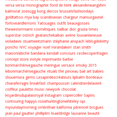
versa versa
monographie
fond de teint
alexanderwangxhm
balmoral
zoesugg
kong
dercos
brusselsfashiondays
goldtattoo
mya bay
scandinavian
chargeur
mansurgavriel
forloveandlemons
Tatouages
outfit
beauxgosses
thewestermiami
cosmétiques
nailbar
dior
grazia
times
superstar
ostrich
geatanchekaiban
avène
louvainlaneuve
violadavis
stuartweitzmann
stéphanie anspach
leblogdebetty
poncho
NYC
voyager
noël
mirandakerr
stan smith
maisonlabiche
bandana
kendall
concours
ceciliecopenhagen
concept store
instyle
imprimante
barbie
bonmarchérivegauche
meringue
versace
smoky
2015
lebonmarchérivegauche
rituals
thé
pinceau
bali
art
babies
shuuemura
gems
Lesapindescréateurs
lipbalm
Bordeaux
chiaraferragni
breakfast
champoussin
calendrierdelavent
coiffeur
paulette
music
newyork
chocolat
lesjardinsdupalaisroyal
instagram
copiercoller
Sapins
contouring
happys
rosiehuntingtonwhiteley
opi
mysundaymorning
ombréhair
kalifornia
pèrenoël
brogues
jean paul gaultier
philliplim
lisaeldridge
lausanne
beauté